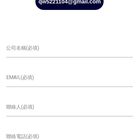
qw5221104@gmail.com